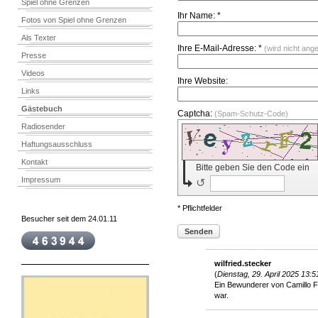
Spiel ohne Grenzen
Ihr Name: *
Fotos von Spiel ohne Grenzen
Als Texter
Ihre E-Mail-Adresse: *
(wird nicht ange
Presse
Videos
Ihre Website:
Links
Gästebuch
Captcha:
(Spam-Schutz-Code)
Radiosender
Haftungsausschluss
Kontakt
Bitte geben Sie den Code ein
Impressum
↺
* Pflichtfelder
Besucher seit dem 24.01.11
Senden
wilfried.stecker
(
Dienstag, 29. April 2025 13:5
Ein Bewunderer von Camillo F
war.