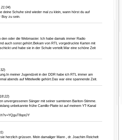
 21:04
)
 deine Schuhe sind wieder mal zu klein, wann hörst du auf
r Boy zu sein.
n den oder die Webmaster. Ich habe damals immer Radio
nd auch sonst gehört.Bekam von RTL vorgedruckte Karten mit
schickt und habe sie in der Schule verteilt.War eine schöne Zeit
:32
)
erung.In meiner Jugendzeit in der DDR habe ich RTL immer am
mal abends auf Mittelwelle gehört.Das war eine spannende Zeit.
18:22
)
en unvergessenen Sänger mit seiner samtenen Bariton-Stimme.
slang unbekannte frühe Camillo-Platte ist auf meinem YT-Kanal
tch?v=YQguT8qotJY
01
)
sie herzlich grüssen. Mein damaliger Mann , dr. Joachim Reichelt