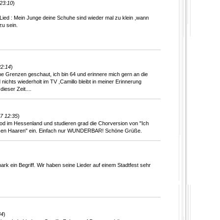
23:10
)
Lied : Mein Junge deine Schuhe sind wieder mal zu klein ,wann
zu sein.
22:14
)
hne Grenzen geschaut, ich bin 64 und erinnere mich gern an die
nichts wiederholt im TV ,Camillo bleibt in meiner Erinnerung
dieser Zeit....
7 12:35
)
rod im Hessenland und studieren grad die Chorversion von "Ich
ißen Haaren" ein. Einfach nur WUNDERBAR! Schöne Grüße.
)
ark ein Begriff. Wir haben seine Lieder auf einem Stadtfest sehr
34
)