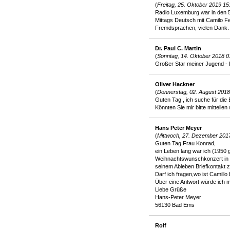
(
Freitag, 25. Oktober 2019 15
Radio Luxemburg war in den 50
Mittags Deutsch mit Camilo F
Fremdsprachen, vielen Dank.
Dr. Paul C. Martin
(
Sonntag, 14. Oktober 2018 0
Großer Star meiner Jugend -
Oliver Hackner
(
Donnerstag, 02. August 2018
Guten Tag , ich suche für die
Könnten Sie mir bitte mitteile
Hans Peter Meyer
(
Mittwoch, 27. Dezember 201
Guten Tag Frau Konrad,
ein Leben lang war ich (1950 
Weihnachtswunschkonzert in de
seinem Ableben Briefkontakt 
Darf ich fragen,wo ist Camillo
Über eine Antwort würde ich m
Liebe Grüße
Hans-Peter Meyer
56130 Bad Ems
Rolf