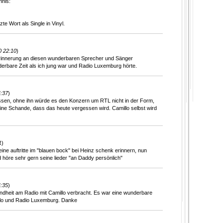
hnis:
e Wort als Single in Vinyl.
0 22:10
)
rinnerung an diesen wunderbaren Sprecher und Sänger
derbare Zeit als ich jung war und Radio Luxemburg hörte.
4:37
)
ossen, ohne ihn würde es den Konzern um RTL nicht in der Form,
ine Schande, dass das heute vergessen wird. Camillo selbst wird
1
)
ine auftritte im "blauen bock" bei Heinz schenk erinnern, nun
d höre sehr gern seine lieder "an Daddy persönlich"
4:35
)
Kindheit am Radio mit Camillo verbracht. Es war eine wunderbare
llo und Radio Luxemburg. Danke