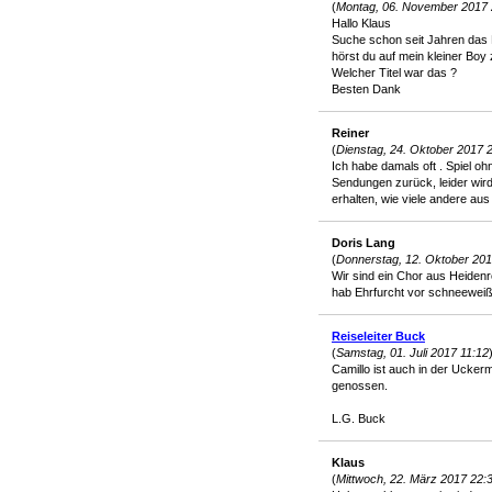
(
Montag, 06. November 2017 
Hallo Klaus
Suche schon seit Jahren das 
hörst du auf mein kleiner Boy 
Welcher Titel war das ?
Besten Dank
Reiner
(
Dienstag, 24. Oktober 2017 
Ich habe damals oft . Spiel o
Sendungen zurück, leider wird 
erhalten, wie viele andere aus 
Doris Lang
(
Donnerstag, 12. Oktober 201
Wir sind ein Chor aus Heiden
hab Ehrfurcht vor schneewe
Reiseleiter Buck
(
Samstag, 01. Juli 2017 11:12
Camillo ist auch in der Uckerm
genossen.
L.G. Buck
Klaus
(
Mittwoch, 22. März 2017 22: