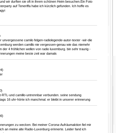
nd wir durften sie oft in ihrem schönen Heim besuchen.Ein Foto
erparty auf Teneriffa habe ich kürzlich gefunden. Ich hoffe es
agyi
)
er unvergessene camilo felgen-radiolegende-autor-texter -wir-die
uxemburg werden camillo nie vergessen-genau wie das niemehr
der 4 fröhlichen wellen von radio luxemburg. bin sehr traurig -
innerungen meine beste zeit war damals
24
)
er
0
)
bt-RTL-und camillo-untrennbar verbunden. seine sendung
gs 16 uhr-hörte ich manchmal. er bleibt in unserer erinnerung
36
)
innerungen zu wecken. Bei meiner Corona-Aufräumaktion fiel mir
mich an meine alte Radio-Luxenburg erinnerte. Leider fand ich