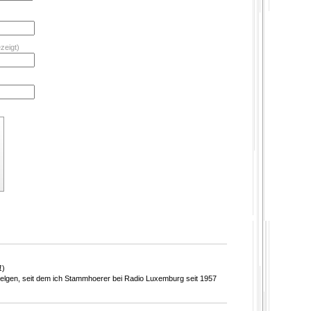
zeigt)
1
)
elgen, seit dem ich Stammhoerer bei Radio Luxemburg seit 1957