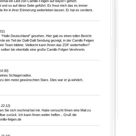
inmal ein Lied von Camillo Felgen auf Bayer+ gehört.
 und so auf diese Seite geführt. Es freut mich das es immer
e ihn in ihrer Erinnerung weiterleben lassen. Er hat es verdient.
:51
)
 "Hallo Deutschland" gesehen. Hier gab es einen tollen Bericht
e ein Teil der Dalli-Dalli Sendung gezeigt, in der Camillo Felgen
in Team bildete. Vielleicht kann Ihnen das ZDF weiterhelfen?
selber bin ebenfalls eine große Camillo Felgen Verehrerin.
14:30
)
eines Schlagerradios.
 zu den meist gewünschten Stars. Dies war er ja wirklich.
 22:12
)
den Sie sich nochmal bei mir. Habe versucht Ihnen eine Mail zu
lbar zurück. Ich kann Ihnen weiter helfen... Gruß die
llo-felgen.de