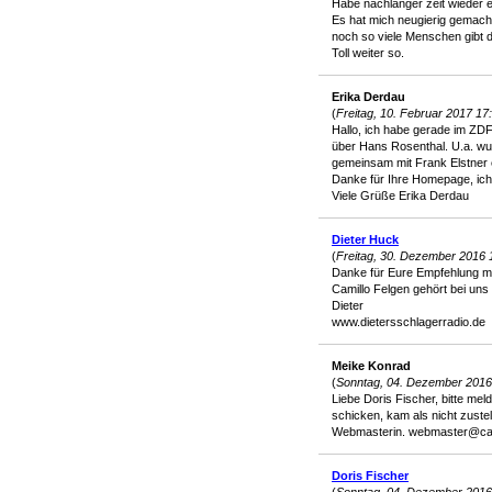
Habe nachlanger zeit wieder e
Es hat mich neugierig gemacht
noch so viele Menschen gibt di
Toll weiter so.
Erika Derdau
(
Freitag, 10. Februar 2017 17
Hallo, ich habe gerade im ZDF
über Hans Rosenthal. U.a. wurd
gemeinsam mit Frank Elstner e
Danke für Ihre Homepage, ich 
Viele Grüße Erika Derdau
Dieter Huck
(
Freitag, 30. Dezember 2016 
Danke für Eure Empfehlung m
Camillo Felgen gehört bei uns
Dieter
www.dietersschlagerradio.de
Meike Konrad
(
Sonntag, 04. Dezember 2016
Liebe Doris Fischer, bitte mel
schicken, kam als nicht zustel
Webmasterin. webmaster@cami
Doris Fischer