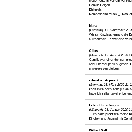
diese Platte in keinem Verzeic
Camillo Felgen
Elektrola
Romantische Musik _- Das letzt
Maria
(
Dienstag, 17. November 202
Wie schön,dass jemand die E
aufrechthält. Es war eine wun
Gilles
(
Mittwoch, 12. August 2020 1
Camillo war einer der gan gr
oder überhaupt nicht geben. E
unvergessen bleiben.
erhard w. stepanek
(
Sonntag, 15. März 2020 21:1
kann mich noch sehr gut an se
habe ich selbst zwei enkel un
Leber, Hans-Jürgen
(
Mittwoch, 08. Januar 2020 1
... ich habe praktisch meine 
Kindheit und Jugend mit Cami
Wilbert Gall