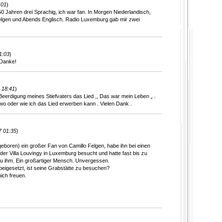
:01
)
 Jahren drei Sprachig, ich war fan. In Morgen Niederlandisch,
elgen und Abends Englisch. Radio Luxemburg gab mir zwei
1:03
)
 Danke!
 18:41
)
 Beerdigung meines Stiefvaters das Lied ,, Das war mein Leben „ .
n wo oder wie ich das Lied erwerben kann . Vielen Dank .
7 01:35
)
geboren) ein großer Fan von Camillo Felgen, habe ihn bei einen
r Villa Louvingy in Luxemburg besucht und hatte fast bis zu
zu ihm. Ein großartiger Mensch. Unvergessen.
 beigesetzt, ist seine Grabstätte zu besuchen?
ich freuen.