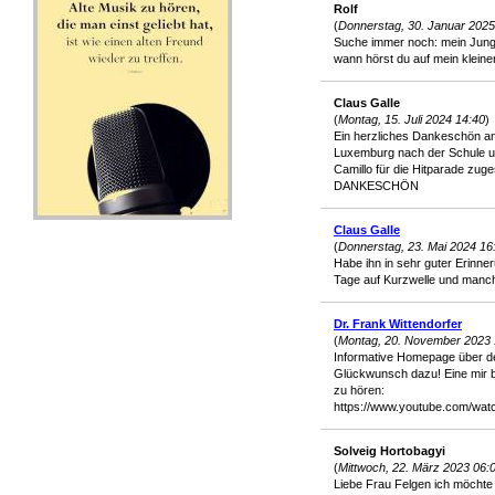
Rolf
(
Donnerstag, 30. Januar 2025
Suche immer noch: mein Junge
wann hörst du auf mein kleine
Claus Galle
(
Montag, 15. Juli 2024 14:40
)
Ein herzliches Dankeschön a
Luxemburg nach der Schule u
Camillo für die Hitparade zuge
DANKESCHÖN
Claus Galle
(
Donnerstag, 23. Mai 2024 16
Habe ihn in sehr guter Erinn
Tage auf Kurzwelle und manch
Dr. Frank Wittendorfer
(
Montag, 20. November 2023 
Informative Homepage über d
Glückwunsch dazu! Eine mir bi
zu hören:
https://www.youtube.com/wa
Solveig Hortobagyi
(
Mittwoch, 22. März 2023 06:
Liebe Frau Felgen ich möchte 