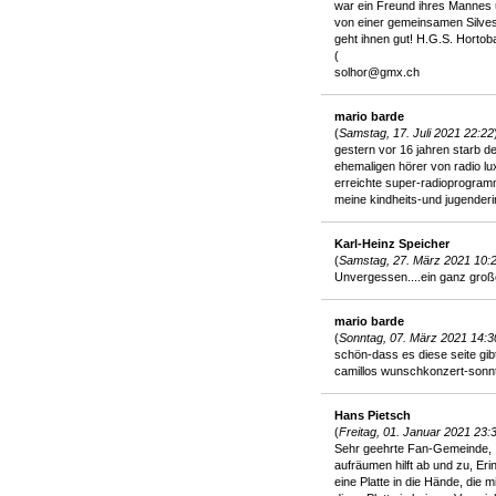
war ein Freund ihres Mannes u
von einer gemeinsamen Silvest
geht ihnen gut! H.G.S. Hortob
(
solhor@gmx.ch
mario barde
(
Samstag, 17. Juli 2021 22:22
gestern vor 16 jahren starb d
ehemaligen hörer von radio l
erreichte super-radioprogramm 
meine kindheits-und jugender
Karl-Heinz Speicher
(
Samstag, 27. März 2021 10:
Unvergessen....ein ganz groß
mario barde
(
Sonntag, 07. März 2021 14:3
schön-dass es diese seite gi
camillos wunschkonzert-sonnta
Hans Pietsch
(
Freitag, 01. Januar 2021 23:
Sehr geehrte Fan-Gemeinde,
aufräumen hilft ab und zu, Er
eine Platte in die Hände, die 