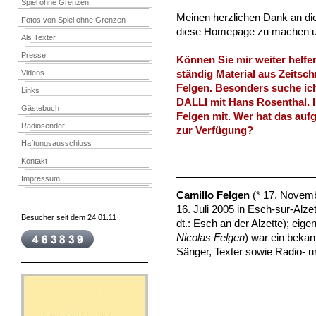
Spiel ohne Grenzen
Meinen herzlichen Dank an die 
Fotos von Spiel ohne Grenzen
diese Homepage zu machen u
Als Texter
Presse
Können Sie mir weiter helfen
Videos
ständig Material aus Zeitsch
Felgen. Besonders suche ich
Links
DALLI mit Hans Rosenthal. I
Gästebuch
Felgen mit. Wer hat das aufg
Radiosender
zur Verfügung?
Haftungsausschluss
Kontakt
Impressum
Camillo Felgen
(* 17. Novemb
16. Juli 2005 in Esch-sur-Alze
Besucher seit dem 24.01.11
dt.: Esch an der Alzette); eige
Nicolas Felgen
) war ein beka
Sänger, Texter sowie Radio- 